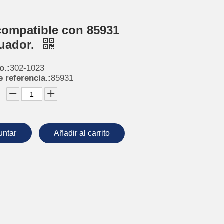
compatible con 85931
uador.
o.:
302-1023
 referencia.:
85931
untar
Añadir al carrito