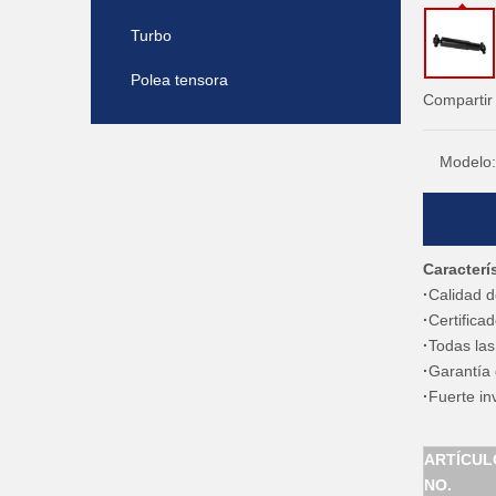
Turbo
Polea tensora
Compartir
Modelo:
Caracterí
·
Calidad 
·
Certifica
·
Todas las
·
Garantía
·
Fuerte in
ARTÍCUL
NO.