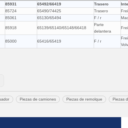
85931
65492/66419
Trasero
Int
85724
65490/74425
Trasero
Fre
85061
65130/65494
F / r
Mac
Parte
85918
65139/65140/65148/66418
Fre
delantera
Fre
85000
65416/65419
F / r
Vol
:
uador
Piezas de camiones
Piezas de remolque
Piezas 