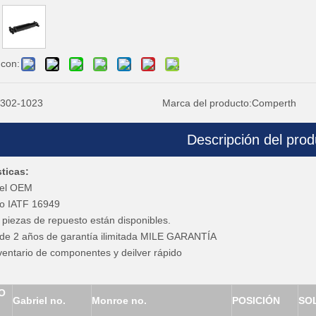
 con:
302-1023
Marca del producto:
Comperth
Descripción del prod
sticas:
del OEM
do IATF 16949
 piezas de repuesto están disponibles.
 de 2 años de garantía ilimitada MILE GARANTÍA
ventario de componentes y deilver rápido
O
Gabriel no.
Monroe no.
POSICIÓN
SO