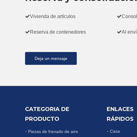

Vivienda de artículos

Consol

Reserva de contenedores

Al enví
Deja un mensaje
CATEGORIA DE
ENLACES
PRODUCTO
RÁPIDOS
Casa
Piezas de frenado de aire