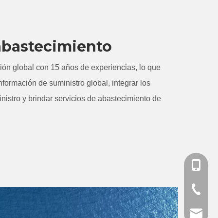
abastecimiento
ón global con 15 años de experiencias, lo que
nformación de suministro global, integrar los
nistro y brindar servicios de abastecimiento de
Teléfono
Tel
Email