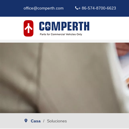
office@comperth.com
+ 86-574-8700-6623

Casa
/
Soluciones