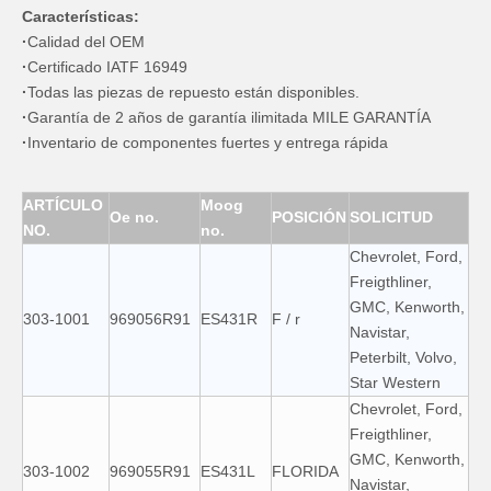
Características:
·
Calidad del OEM
·
Certificado IATF 16949
·
Todas las piezas de repuesto están disponibles.
·
Garantía de 2 años de garantía ilimitada MILE GARANTÍA
·
Inventario de componentes fuertes y entrega rápida
ARTÍCULO
Moog
Oe no.
POSICIÓN
SOLICITUD
NO.
no.
Chevrolet, Ford,
Freigthliner,
GMC, Kenworth,
303-1001
969056R91
ES431R
F / r
Navistar,
Peterbilt, Volvo,
Star Western
Chevrolet, Ford,
Freigthliner,
GMC, Kenworth,
303-1002
969055R91
ES431L
FLORIDA
Navistar,